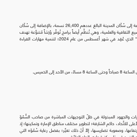
واليوم، تُقدِّم مكتبة دبا الحصن العامَّة باقة خدماتها المُتنوِّعة إلى سُكّان المدينة البالغ عددهم 26,400 نسمة، بالإضافة إلى سُكّان
لثقافية والعلمية، وهي تُنظِّم أيضاً برامج تُوفِّر وُرَشاً مُتنوِّعة تهدف
إلى خدمة أفراد المجتمع، مثل برنامج "مهارتي في قصَّتي" الذي عُقِد في شهر أغسطس من عام 2024؛ لتنمية مهارات القراءة
أحد إلى الخميس.
الحلو العامَّة عام 2008 ضمن المبادرات والجهود المبذولة في ظلّ التوجيهات المباشرة من صاحب السُّمُوّ
 للاتِّحاد، حاكم الشارقة؛ لتطوير مختلف مناطق الإمارة وتمكينها؛ إذ
عها، وصعوبة تضاريسها، إلّا أنّ ذلك تغيَّر؛ بفضل رعاية سُمُوّه التي
لتنموية، مثل مكتبة وادي الحلو العامَّة.