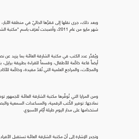
وبعد ذلك، جرى نقلها إلى مَقرِّها الحاليّ في منطقة الآبار، م
شهر مايو من عام 2011، وأصبحت تُعرَف باسم "مكتبة الشارقة العامّة".
ويُقدَّر عدد الكتب في مكتبة الشارقة العامَّة بما يزيد عن
أيضاً قاعة خاصَّة للأطفال، وقسماً للقراءة بطريقة برايل،
والمجلّات، والمراجع العلمية التي تُعَدّ مفيدة، وخاصَّة للأكادي
ومن المزايا التي تُوفِّرها مكتبة الشارقة العامَّة للجمهور
نماذجها: توفير الكُتب الرقمية، والمساعدات السمعية والبصري
استخدامها على مدار اليوم طيلة أيّام الأسبوع.
وتجدر الإشارة إلى أنّ مكتبة الشارقة العامَّة تستقبل الأفر