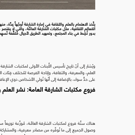
يتِّخذ الاهتمام بالعلم والثقافة في إمارة الشارقة أوجُهاً عِدَّة
المَعالِم الثقافية، مثل مكتبات الشارقة العامَّة، والتي لا يقتصر
بدور نَشِط في بناء المجتمع، وتمهيد الطريق لأجيال مُثقَّفة تُس
ويُشار إلى أنّ تاريخ تأسيس اللَّبنات الأولى لمكتبات الشارقة ا
العلم، والمعرفة، والثقافة، وإتاحة الفرصة لمُختلف فِئات ال
على حدٍّ سواء، بالإضافة إلى أنّها تُولي الأشخاص ذوي الإعا
فروع مكتبات الشارقة العامة: نشر العلم وا
هناك ستَّة فروع لمكتبات الشارقة العامَّة، مُوزَّعة توزيع
وصول الجميع إلى ما تُوفِّره من مصادر معرفية، والمشاركة