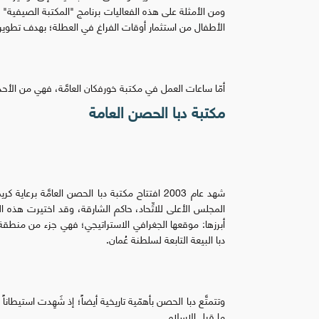
الأطفال من استثمار أوقات الفراغ في العطلة؛ بهدف تطوير
أمّا ساعات العمل في مكتبة خورفكان العامَّة، فهي من الأحد إلى الخميس، م
مكتبة دبا الحصن العامة
شهد عام 2003 افتتاح مكتبة دبا الحصن العامَّة
المجلس الأعلى للاتِّحاد، حاكم الشارقة، وقد اختيرت هذه الم
أبرزها: موقعها الجغرافي الاستراتيجي؛ فهي جزء من منطقة د
دبا البيعة التابعة لسلطنة عُمان.
وتتمتَّع دبا الحصن بأهمّية تاريخية أيضاً؛ إذ شَهِدت استيطاناً
ما قبل الإسلام.