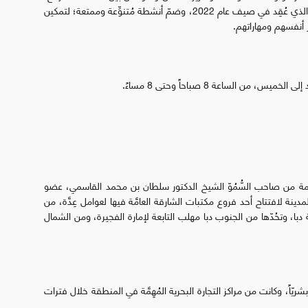
ومن الأمثلة على هذه الفعاليات برنامج "المكتبة الصيفية" الذي عُقِد في صيف عام 2022، وضمّ أنشطة مُتنوِّعة وممتعة؛ لتمكين
 أنفسهم ومهاراتهم.
ن الساعة 8 صباحاً وحتى 8 مساءً.
 برعاية كريمة من صاحب السُّمُوّ الشيخ الدكتور سلطان بن محمد القاسمي، عضو
دينة لافتتاح أحد فروع مكتبات الشارقة العامَّة فيها لعوامل عِدَّة، من
با، وتحُدّها من الجنوب دبا مهلب التابعة لإمارة الفجيرة، ومن الشمال
 بشريّاً، وكانت من مراكز التجارة البحرية المُهِمَّة في المنطقة خلال فترات