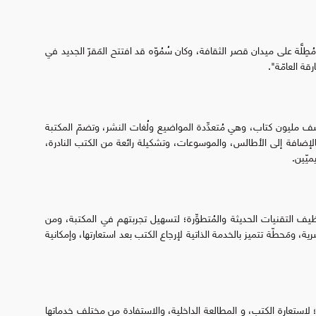
ُطِلَّة على ميدان قصر الثقافة، وكان سُمُوّه قد افتتح المَقرّ الجديد في
 نصف مليون كتاب، وهي مُتعدِّدة المواضيع ولُغات النشر، وتضمّ المكتبة
 بالإضافة إلى الأطالس، والموسوعات، وتشكيلة رائعة من الكتب النادرة،
ميّين.
 توظيف التقنيات الحديثة والمُتطوِّرة؛ لتسهيل تجربتهم في المكتبة، ومن
ة، ومَحطّة تتميز بالخدمة الذاتية لإرجاع الكتب بعد استعارتها، وإمكانية
اد؛ لاستعارة الكتب، و المطالعة الداخلية، والاستفادة من مختلف خدماتها