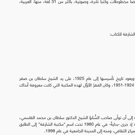
ملايين كتاب ومصدر مطبوع وإلكتروني، وتُتيح للجمهور أيضاً مخطوطات وكُتباً نادرة، وصوتية، بأكثر من 31 لغة، منها: العربية،
الشارقة للكتاب:
تُعَدّ هذه المكتبة الفرع الرئيس لمكتبات الشارقة العامَّة، ويعود تاريخ تأسيسها إلى عام 1925، على يد الشيخ سلطان بن صقر
القاسمي الذي كان حاكماً للشارقة خلال الفترة المُمتَدَّة من 1924-1951، وكان المَقرّ الأوَّل لهذه المكتبة التي كانت معروفة آنذاك
َّة إلى أن تولّى صاحب السُّمُوّ الشيخ الدكتور سلطان بن محمد القاسمي،
عضو المجلس الأعلى للاتِّحاد، حاكم الشارقة، مقاليد الحُكم؛ إذ جرى -بدايةً- في عام 1980 تحت اسم "مكتبة الشارقة" إلى الطابق