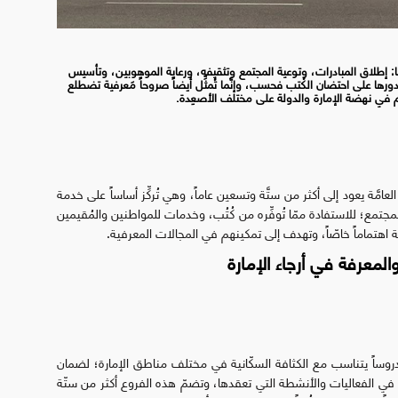
، منها: إطلاق المبادرات، وتوعية المجتمع وتثقيفه، ورعاية الموهوبين، وتأسيس
 دورها على احتضان الكُتب فحسب، وإنَّما تُمثِّل أيضاً صروحاً مَعرفية تضطلع
هِم في نهضة الإمارة والدولة على مختلف الأصعِدة
.
لعامَّة يعود إلى أكثر من ستَّة وتسعين عاماً، وهي تُركِّز أساساً على خدمة
مجتمع؛ للاستفادة ممّا تُوفِّره من كُتُب، وخدمات للمواطنين والمُقيمين
قة اهتماماً خاصّاً، وتهدف إلى تمكينهم في المجالات المعرفية.
لمعرفة في أرجاء الإمارة
اً مدروساً يتناسب مع الكثافة السكّانية في مختلف مناطق الإمارة؛ لضمان
 في الفعاليات والأنشطة التي تعقدها، وتضمّ هذه الفروع أكثر من ستّة