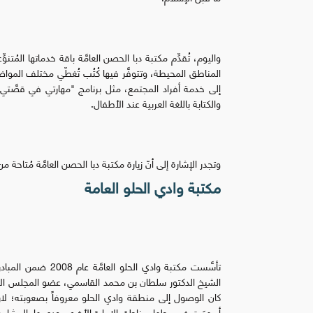
المناطق المحيطة، وتتوفَّر فيها كُتُب تُغطّي مختلف المواضيع ا
والكتابة باللغة العربية عند الأطفال.
وتجدر الإشارة إلى أنّ زيارة مكتبة دبا الحصن العامَّة مُتاحة من الساعة 8 صباحاً وحتى الساعة 8 مساءً، من ال
مكتبة وادي الحلو العامة
تأسَّست مكتبة وادي 
الشيخ الدكتور سلطان بن محمد القاسمي، عضو المجلس الأعلى
كان الوصول إلى منطقة وادي الحلو معروفاً بصعوبته؛ لارتفا
أسهمَت في ربطها بمناطق الإمارة الأخرى، ودعمها بالمشاريع ا