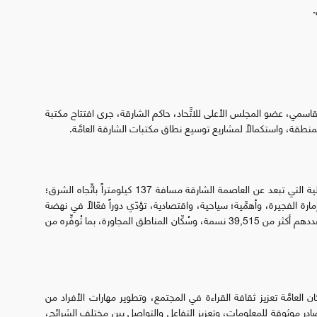
قاسمي، عضو المجلس الأعلى للاتِّحاد، حاكم الشارقة، جرى افتتاح مكتبة
وجاء افتتاح هذه المكتبة العامَّة في مدينة خورفكان الساحلية التي تبعد عن العاصمة الشارقة مسافة 137 كيلومتراً باتِّجاه الشرق؛
مارة الفجيرة، وأهمِّية؛ سياحية، واقتصادية، تؤدّي دوراً فعّالاً في نهضة
الإمارة، وتخدم مكتبة خورفكان العامَّة سُكّان المدينة البالغ عددهم أكثر من 39,515 نسمة، وسُكّان المناطق المجاورة، بما تُوفِّره من
 العامَّة تعزيز ثقافة القراءة في المجتمع، وتطوير مهارات الأفراد من
صادر موثوقة للمعلومات، وتعزيز التفاعل والتواصل بين مختلف الشرائح،