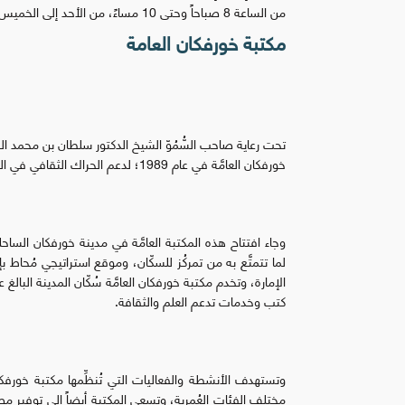
من الساعة 8 صباحاً وحتى 10 مساءً، من الأحد إلى الخميس.
مكتبة خورفكان العامة
تحت رعاية صاحب السُّمُوّ الشيخ الدكتور سلطان بن محمد ال
خورفكان العامَّة في عام 1989؛ لدعم الحراك الثقافي في المنطقة، واستكمالاً لمشاريع توسيع نطاق مكتبات الشارقة العامَّة.
لما تتمتَّع به من تمركُز للسكّان، وموقع استراتيجي مُحاط بإ
كتب وخدمات تدعم العلم والثقافة.
وتستهدف الأنشطة والفعاليات التي تُنظِّمها مكتبة خورفكان
مختلف الفئات العُمرية، وتسعى المكتبة أيضاً إلى توفير م